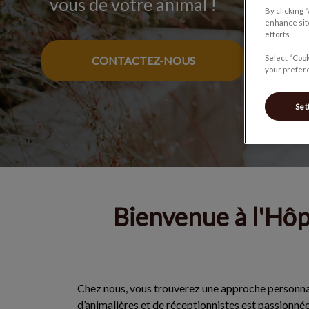
vous de votre animal !
By clicking 
enhance site
efforts.
Select “Cook
CONTACTEZ-NOUS
your prefere
Set
Bienvenue à l'Hôp
Chez nous, vous trouverez une approche personnal
d’animalières et de réceptionnistes est passionnée