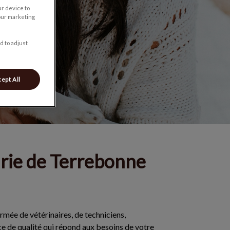
ur device to
our marketing
d to adjust
ept All
urie de Terrebonne
mée de vétérinaires, de techniciens,
ice de qualité qui répond aux besoins de votre