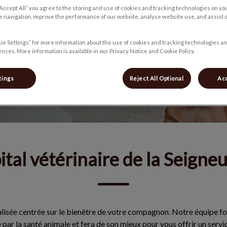
“Accept All” you agree to the storing and use of cookies and tracking technologies on yo
 navigation, improve the performance of our website, analyse website use, and assist 
ie Settings” for more information about the use of cookies and tracking technologies an
nces. More information is available in our Privacy Notice and Cookie Policy.
tings
Reject All Optional
Acc
ital vétérinaire de la Seigne
isée centrée sur le bienêtre de votre compagnon. Notre équipe for
 par la santé animale et fera de son mieux pour vous offrir un serv