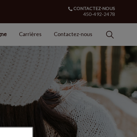
CONTACTEZ-NOUS
450-492-2478
IvcPractices
gne
Carrières
Contactez-nous
Envoyer