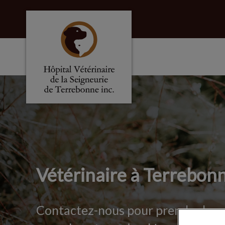
Page d'accueil de Hôpital vétérinaire de l
IvcPractices.HeaderNa
Vétérinaire à Terrebon
Contactez-nous pour prendre le p