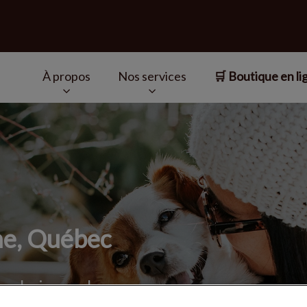
À propos
Nos services
🛒 Boutique en li
a Seigneurie de Terrebonne
v.Search.Label
ne, Québec
rochain rendez-